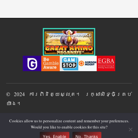
© 2024 ការពិនិត្យស្លុត។ រក្សាសិទ្ធិគ្រប់
យ៉ាង។
ការលេងល្បែងអាចបង្កអន្តរាយដល់សុខភាព។ សូមលេង
Cookies allow us to personalize content and remember your preferences.
Would you like to enable cookies for this site?
ដោយទទួលខុសត្រូវ និងកំណត់ដែនកំណត់។
🇰🇭
✕
ភាសាខ្មែរ
▼
Yes, Enable
No, Thanks