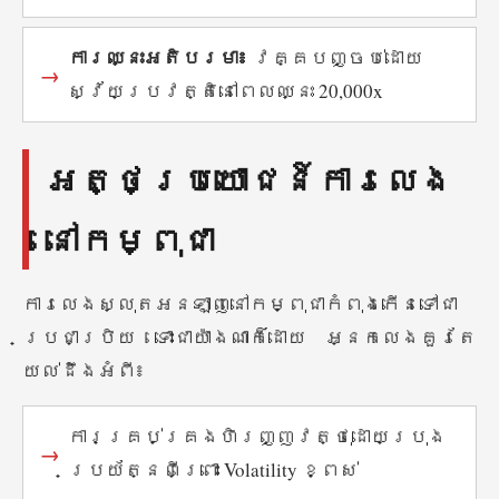
ការឈ្នះអតិបរមា៖
វគ្គបញ្ចប់ដោយ
ស្វ័យប្រវត្តិនៅពេលឈ្នះ 20,000x
អត្ថប្រយោជន៍ការលេង
នៅកម្ពុជា
ការលេងស្លុតអនឡាញនៅកម្ពុជាកំពុងកើនទៅជា
ប្រជាប្រិយ ទោះជាយ៉ាងណាក៏ដោយ អ្នកលេងគួរតែ
យល់ដឹងអំពី៖
ការគ្រប់គ្រងហិរញ្ញវត្ថុដោយប្រុង
ប្រយ័ត្នពីព្រោះ Volatility ខ្ពស់