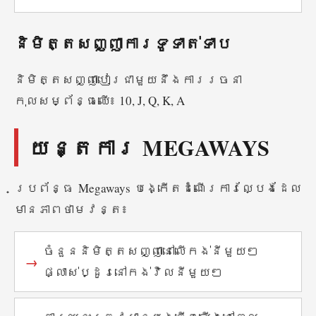
និមិត្តសញ្ញាការទូទាត់ទាប
និមិត្តសញ្ញាបៀរជាមួយនឹងការរចនា
កុលសម្ព័ន្ធឈើ៖ 10, J, Q, K, A
យន្តការ MEGAWAYS
ប្រព័ន្ធ Megaways បង្កើតដំណើរការល្បែងដែល
មានភាពថាមវន្ត៖
ចំនួននិមិត្តសញ្ញានៅលើកង់នីមួយៗ
ផ្លាស់ប្ដូរនៅកង់វិលនីមួយៗ