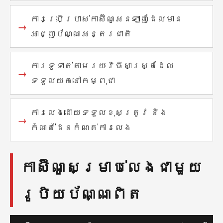
ការប្រើប្រាស់កាស៊ីណូអនឡាញដែលមាន
អាជ្ញាប័ណ្ណអន្តរជាតិ
ការទូទាត់តាមរយៈវិធីសាស្រ្តដែល
ទទួលយកនៅកម្ពុជា
ការលេងដោយទទួលខុសត្រូវ និង
កំណត់ដែនកំណត់ការលេង
កាស៊ីណូសម្រាប់លេងជាមួយ
រូបិយប័ណ្ណពិត