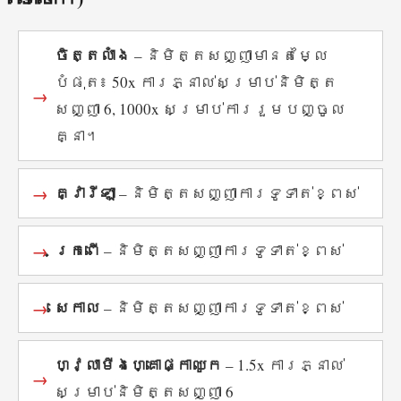
ចិត្តលាំង
– និមិត្តសញ្ញាមានតម្លៃ
បំផុត៖ 50x ការភ្នាល់សម្រាប់និមិត្ត
សញ្ញា 6, 1000x សម្រាប់ការរួមបញ្ចូល
គ្នា។
គ្វារីឡា
– និមិត្តសញ្ញាការទូទាត់ខ្ពស់
ក្រពើ
– និមិត្តសញ្ញាការទូទាត់ខ្ពស់
សេកាល
– និមិត្តសញ្ញាការទូទាត់ខ្ពស់
ហ្វ្លាមីងហ្គោផ្កាឈូក
– 1.5x ការភ្នាល់
សម្រាប់និមិត្តសញ្ញា 6