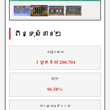
ពិន្ទុសំខាន់ៗ
របៀបឈ្នះ
រហូតដល់ 200,704
RTP
96.58%
ការឈ្នះអតិបរមា