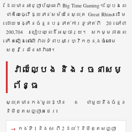
ដែលមានអាជ្ញាប័ណ្ណពី Big Time Gaming។ ល្បែងនេះ
ជាកំណែធ្វើឱ្យទាន់សម័យនៃស្លុត Great Rhino ដើម
ដោយបង្កើនចំនួនបន្ទាត់ការទូទាត់ពី 20 ទៅជា
200,704 របៀបឈ្នះដ៏អស្ចារ្យ។ សកម្មភាពនេះ
កើតឡើងនៅលើវាលទំនាបអាហ្វ្រិកក្នុងចំណោម
សត្វព្រៃនៃសាវ៉ាណា។
វាលល្បែង និងរចនាសម្
ព័ន្ធ
ស្លុតមានកង់មូលដ្ឋាន 6 ជាមួយនឹងចំនួន
និមិត្តសញ្ញាអថេរ៖
កង់ទី 1 និង 6៖ ពី 2 ដល់ 7 និមិត្តសញ្ញា