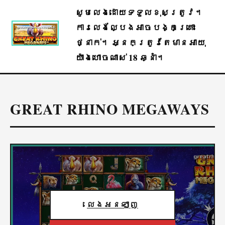
សូមលេងដោយទទួលខុសត្រូវ។
ការលេងល្បែងអាចបង្កគ្រោះ
ថ្នាក់។ អ្នកត្រូវតែមានអាយុ
យ៉ាងហោចណាស់ 18 ឆ្នាំ។
GREAT RHINO MEGAWAYS
លេងអនឡាញ