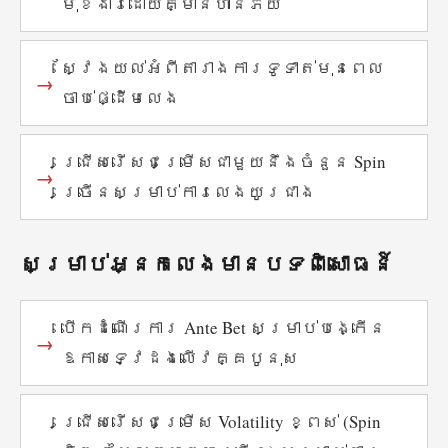
មុខងារដោយគ្មានហានិភ័យ
ស្វែងយល់អំពីតារាងការទូទាត់មុនពេល
ចាប់ផ្ដើមលេង
ជ្រើសរើសជម្រើសជាមួយនឹងចំនួន Spin
ច្រើនសម្រាប់ការលេងយូរជាង
សម្រាប់អ្នកលេងមានបទពិសោធន៍
បើកដំណើរការ Ante Bet សម្រាប់បង្កើន
ឱកាសទ្វេដងលើវគ្គបូនុស
ជ្រើសរើសជម្រើស Volatility ខ្ពស់ (Spin