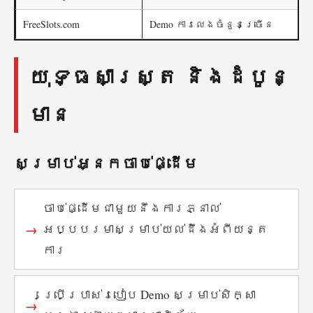
FreeSlots.com
Demo ការលេងចំនួនច្រើន
យុទ្ធសាស្រ្ត និងដំបូន្
មាន
សម្រាប់អ្នកចាប់ផ្ដើម
ចាប់ផ្ដើមជាមួយនឹងការភ្នាល់
អប្បបរមាសម្រាប់យល់ដឹងអំពីយន្ត
ការ
ប្រើប្រាស់របៀប Demo សម្រាប់សិក្សា