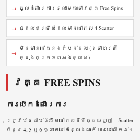
ចូលដំណើរការភ្លាមៗទៅវគ្គ Free Spins
ផ្ដល់ជម្រើសដែលមាននៅពេល 4 Scatter
មិនមាននៅក្នុងតំបន់ខ្លះ (ឧទាហរណ៍
ក្នុងចក្រភពអង់គ្លេស)
វគ្គ FREE SPINS
ការបើកដំណើរការ
ត្រូវបានចាប់ផ្ដើមនៅពេលនិមិត្តសញ្ញា Scatter
ចំនួន 4, 5 ឬ 6 ធ្លាក់នៅកន្លែងណាក៏បាននៅលើកង់។