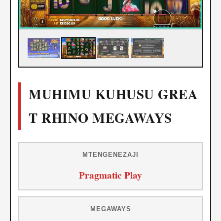
MUHIMU KUHUSU GREA
T RHINO MEGAWAYS
MTENGENEZAJI
Pragmatic Play
MEGAWAYS