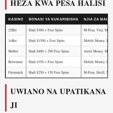
HEZA KWA PESA HALISI
KASINO
BONASI YA KUKARIBISHA
NJIA ZA MALI
22Bet
Hadi $300 + Free Spins
M-Pesa, Visa, Mast
1xBet
Hadi $1500 + Free Spins
Mobile Money, Bitc
Melbet
Hadi $400 + 290 Free Spins
Airtel Money, MTN,
Betwinner
Hadi $350 + Free Spins
Mobile Money, Cryp
Parimatch
Hadi $250 + 150 Free Spins
M-Pesa, Skrill, Nete
UWIANO NA UPATIKANA
JI