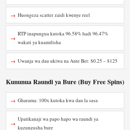
Huongeza scatter zaidi kwenye reel
RTP inapungua kutoka 96.58% hadi 96.47%
wakati ya kuamilisha
Uwanja wa dau ukiwa na Ante Bet: $0.25 – $125
Kununua Raundi ya Bure (Buy Free Spins)
Gharama: 100x kutoka kwa dau la sasa
Upatikanaji wa papo hapo wa raundi ya
kuzungusha bure