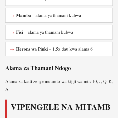
Mamba
– alama ya thamani kubwa
Fisi
– alama ya thamani kubwa
Herons wa Pinki
– 1.5x dau kwa alama 6
Alama za Thamani Ndogo
Alama za kadi zenye muundo wa kijiji wa mti: 10, J, Q, K,
A
VIPENGELE NA MITAMB