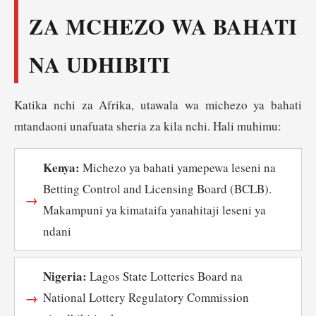
ZA MCHEZO WA BAHATI
NA UDHIBITI
Katika nchi za Afrika, utawala wa michezo ya bahati
mtandaoni unafuata sheria za kila nchi. Hali muhimu:
Kenya:
Michezo ya bahati yamepewa leseni na
Betting Control and Licensing Board (BCLB).
Makampuni ya kimataifa yanahitaji leseni ya
ndani
Nigeria:
Lagos State Lotteries Board na
National Lottery Regulatory Commission