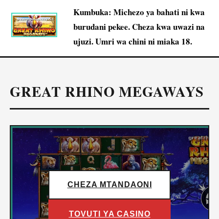
Kumbuka: Michezo ya bahati ni kwa
burudani pekee. Cheza kwa uwazi na
ujuzi. Umri wa chini ni miaka 18.
GREAT RHINO MEGAWAYS
CHEZA MTANDAONI
TOVUTI YA CASINO