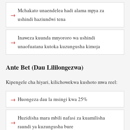
Mchakato unaendelea hadi alama mpya za
ushindi haziundwi tena
Inaweza kuunda mnyororo wa ushindi
unaofuatana kutoka kuzungusha kimoja
Ante Bet (Dau Lililongezwa)
Kipengele cha hiyari, kilichowekwa kushoto mwa reel:
Huongeza dau la msingi kwa 25%
Huzidisha mara mbili nafasi za kuamilisha
raundi ya kuzungusha bure