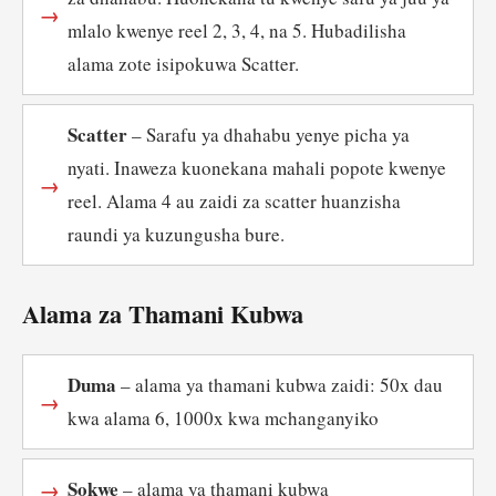
mlalo kwenye reel 2, 3, 4, na 5. Hubadilisha
alama zote isipokuwa Scatter.
Scatter
– Sarafu ya dhahabu yenye picha ya
nyati. Inaweza kuonekana mahali popote kwenye
reel. Alama 4 au zaidi za scatter huanzisha
raundi ya kuzungusha bure.
Alama za Thamani Kubwa
Duma
– alama ya thamani kubwa zaidi: 50x dau
kwa alama 6, 1000x kwa mchanganyiko
Sokwe
– alama ya thamani kubwa