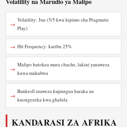
Volatility na Marudio ya Malipo
Volatility: Juu (5/5 kwa kipimo cha Pragmatic
Play)
Hit Frequency: karibu 25%
Malipo hutokea mara chache, lakini yanaweza
kuwa makubwa
Bankroll inaweza kupungua haraka au
kuongezeka kwa ghafula
KANDARASI ZA AFRIKA