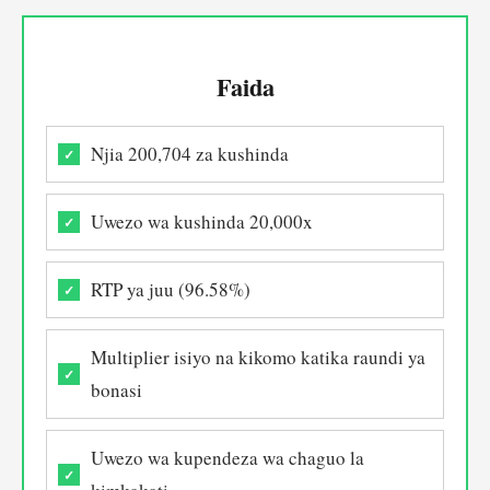
Faida
Njia 200,704 za kushinda
Uwezo wa kushinda 20,000x
RTP ya juu (96.58%)
Multiplier isiyo na kikomo katika raundi ya
bonasi
Uwezo wa kupendeza wa chaguo la