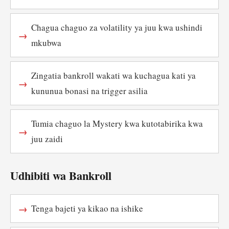
Chagua chaguo za volatility ya juu kwa ushindi
mkubwa
Zingatia bankroll wakati wa kuchagua kati ya
kununua bonasi na trigger asilia
Tumia chaguo la Mystery kwa kutotabirika kwa
juu zaidi
Udhibiti wa Bankroll
Tenga bajeti ya kikao na ishike