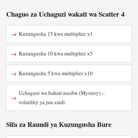
Chaguo za Uchaguzi wakati wa Scatter 4
Kuzungusha 15 kwa multiplier x1
Kuzungusha 10 kwa multiplier x5
Kuzungusha 5 kwa multiplier x10
Uchaguzi wa bahati nasibu (Mystery) –
volatility ya juu zaidi
Sifa za Raundi ya Kuzungusha Bure