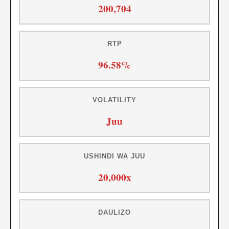
200,704
RTP
96.58%
VOLATILITY
Juu
USHINDI WA JUU
20,000x
DAULIZO